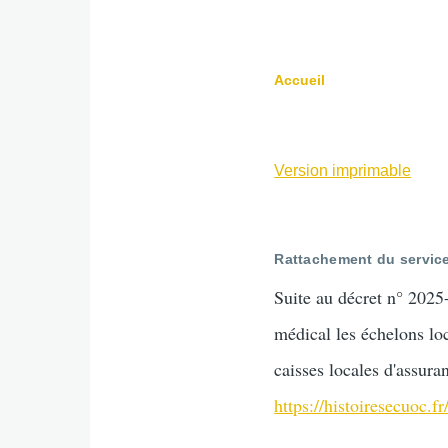
Accueil
Fil
d'Ariane
Version imprimable
Rattachement du service
Suite au décret n° 2025-
médical les échelons lo
caisses locales d'assur
https://histoiresecuoc.f